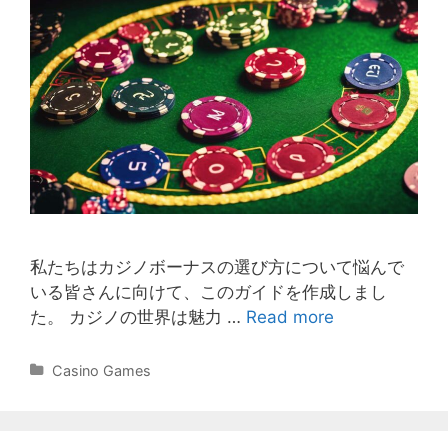
解
説
—
こ
れ
で
安
心！
私たちはカジノボーナスの選び方について悩んで
いる皆さんに向けて、このガイドを作成しまし
6
た。 カジノの世界は魅力 …
Read more
つ
の
Categories
Casino Games
カ
ジ
ノ