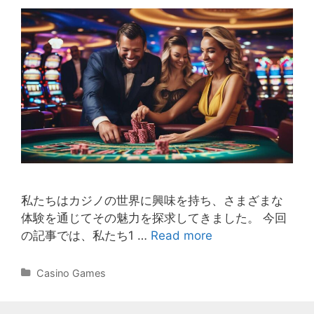
カ
ー
ド
ゲ
ー
ム
解
説
私たちはカジノの世界に興味を持ち、さまざまな
体験を通じてその魅力を探求してきました。 今回
カ
の記事では、私たち1 …
Read more
ジ
ノ
Categories
Casino Games
ガ
イ