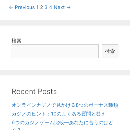
ボ
Post
← Previous
1
2
3
4
Next →
ー
navigation
ナ
ス
比
検索
較
と
検索
選
び
方
ガ
イ
Recent Posts
ド
オンラインカジノで見かける8つのボーナス種類
カジノのヒント：10のよくある質問と答え
6つのカジノゲーム比較—あなたに合うのはど
れ？