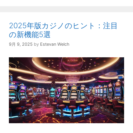
目
の
カ
ジ
2025年版カジノのヒント：注目
ノ
の新機能5選
ボ
9月 9, 2025
by
Estevan Welch
ー
ナ
ス
TOP5