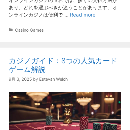
オンラインカジノの世界では、多くの支払方法が
あり、どれを選ぶべきか迷うことがあります。オ
オ
ンラインカジノは便利で …
Read more
ン
ラ
Categories
Casino Games
イ
ン
カ
ジ
カジノガイド：8つの人気カード
ノ
ゲーム解説
で
9月 3, 2025
by
Estevan Welch
使
わ
れ
る
6
つ
の