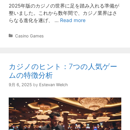
2025年版のカジノの世界に足を踏み入れる準備が
整いました。これから数年間で、カジノ業界はさ
2025
らなる進化を遂げ、 …
Read more
年
版
Categories
Casino Games
カ
ジ
ノ
の
カジノのヒント：7つの人気ゲー
ヒ
ムの特徴分析
ン
9月 6, 2025
by
Estevan Welch
ト：
注
目
の
新
機
能