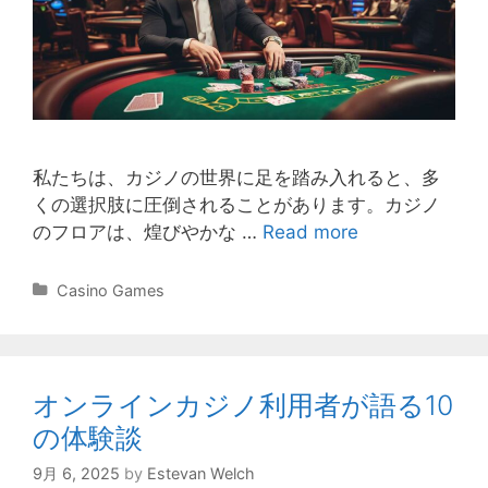
5
選
私たちは、カジノの世界に足を踏み入れると、多
くの選択肢に圧倒されることがあります。カジノ
カ
のフロアは、煌びやかな …
Read more
ジ
ノ
Categories
Casino Games
の
ヒ
ン
ト：
オンラインカジノ利用者が語る10
7
の体験談
つ
9月 6, 2025
by
Estevan Welch
の