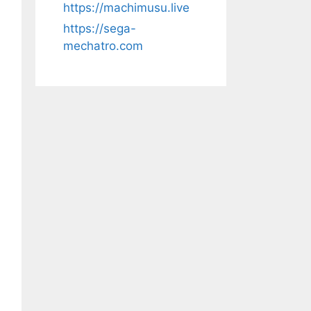
https://machimusu.live
https://sega-
mechatro.com