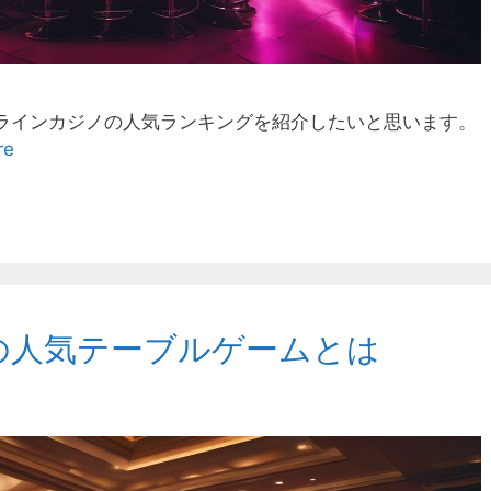
ンラインカジノの人気ランキングを紹介したいと思います。
オ
re
ン
ラ
イ
ン
カ
ジ
の人気テーブルゲームとは
ノ
人
気
ラ
ン
キ