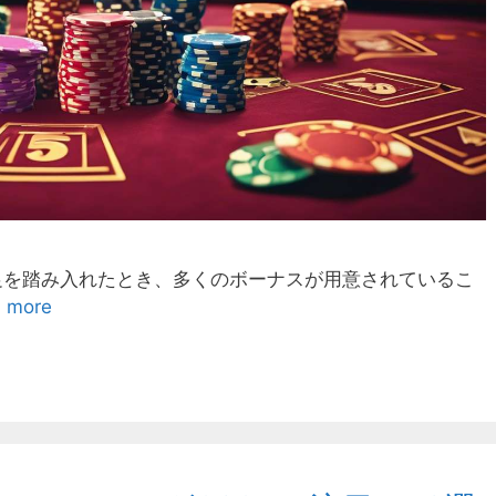
足を踏み入れたとき、多くのボーナスが用意されているこ
7
 more
つ
の
カ
ジ
ノ
ボ