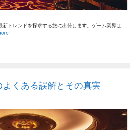
の最新トレンドを探求する旅に出発します。ゲーム業界は
2025
more
年
最
新！
カ
ジ
ノ
のよくある誤解とその真実
ゲ
ー
ム
ト
レ
ン
ド