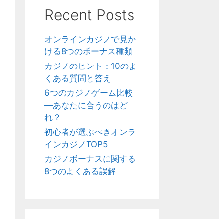
Recent Posts
オンラインカジノで見か
ける8つのボーナス種類
カジノのヒント：10のよ
くある質問と答え
6つのカジノゲーム比較
—あなたに合うのはど
れ？
初心者が選ぶべきオンラ
インカジノTOP5
カジノボーナスに関する
8つのよくある誤解