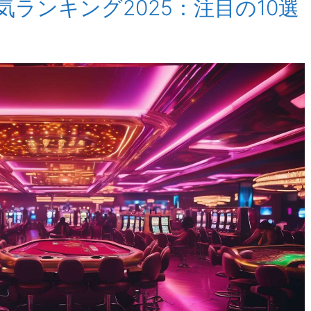
ランキング2025：注目の10選
ー
ナ
ス
規
約
を
わ
か
り
や
す
く
解
説