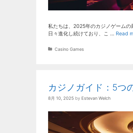
私たちは、2025年のカジノゲーム
日々進化し続けており、こ …
Read 
Categories
Casino Games
カジノガイド：5つ
8月 10, 2025
by
Estevan Welch