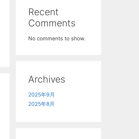
Recent
Comments
No comments to show.
Archives
2025年9月
2025年8月