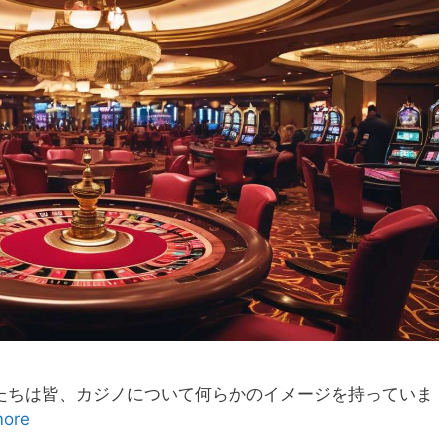
8
選
たちは皆、カジノについて何らかのイメージを持っていま
カ
more
ジ